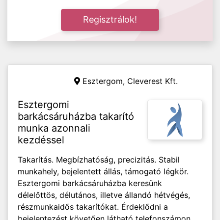
Regisztrálok!
Esztergom,
Cleverest Kft.
Esztergomi
barkácsáruházba takarító
munka azonnali
kezdéssel
Takarítás. Megbízhatóság, precizitás. Stabil
munkahely, bejelentett állás, támogató légkör.
Esztergomi barkácsáruházba keresünk
délelőttös, délutános, illetve állandó hétvégés,
részmunkaidős takarítókat. Érdeklődni a
bejelentezést követően látható telefonszámon