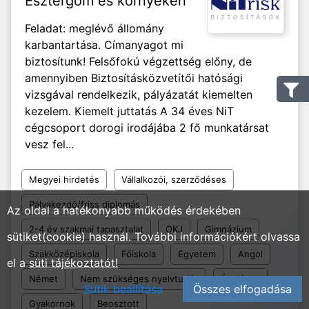
Esztergom és környékén
Feladat: meglévő állomány
karbantartása. Címanyagot mi
biztosítunk! Felsőfokú végzettség előny, de
amennyiben Biztosításközvetítői hatósági
vizsgával rendelkezik, pályázatát kiemelten
kezelem. Kiemelt juttatás A 34 éves NiT
cégcsoport dorogi irodájába 2 fő munkatársat
vesz fel...
Megyei hirdetés
Vállalkozói, szerződéses
Pályakezdő/friss diplomás
Az oldal a hatékonyabb működés érdekében
2-4 év szakmai tapasztalat
OKJ
Gimnázium
sütiket(cookie) használ. További információkért olvassa
Szakközépiskola
Főiskola
Egyetem
Angol
el a
süti tájékoztatót!
Német
Nem szükséges nyelvtudás
Általános
Sütik beállítása
Összes elfogadása
Gyakornok
Beosztott