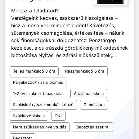
Mi lesz a feladatod?
Vendégeink kedves, szakszerű kiszolgálása –
hisz a mosolyod mindent eldönt! Kávéfőzés,
sütemények csomagolása, értékesítése – nálunk
sok finomságokkal dolgozhatsz! Pénztárgép
kezelése, a cukrászda gördülékeny működésének
biztosítása Nyitási és zárási előkészületek,...
Teljes munkaidő 8 óra
Részmunkaidő 6 óra
Pályakezdő/friss diplomás
1-2 év szakmai tapasztalat
Általános iskola
Szakiskola / szakmunkás képző
Gimnázium
Szakközépiskola
OKJ
Nem szükséges nyelvtudás
Beosztás szerinti
Beosztott