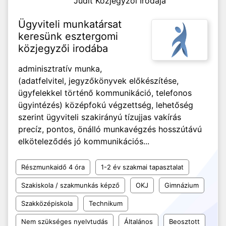
Judit Közjegyzői Irodája
Ügyviteli munkatársat
keresünk esztergomi
közjegyzői irodába
adminisztratív munka,
(adatfelvitel, jegyzőkönyvek előkészítése,
ügyfelekkel történő kommunikáció, telefonos
ügyintézés) középfokú végzettség, lehetőség
szerint ügyviteli szakirányú tízujjas vakírás
precíz, pontos, önálló munkavégzés hosszútávú
elköteleződés jó kommunikációs...
Részmunkaidő 4 óra
1-2 év szakmai tapasztalat
Szakiskola / szakmunkás képző
OKJ
Gimnázium
Szakközépiskola
Technikum
Nem szükséges nyelvtudás
Általános
Beosztott