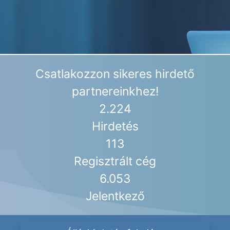
Csatlakozzon sikeres hirdető
partnereinkhez!
2.224
Hirdetés
113
Regisztrált cég
6.053
Jelentkező