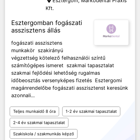
Esztergom,
Markodental Praxis
Kft.
Esztergomban fogászati
asszisztens állás
fogászati asszisztens
munkakör szakirányú
végzettség kötelező felhasználói színtű
számítógépes ismeret szakmai tapasztalat
szakmai fejlődési lehetőség rugalmas
időbeosztás versenyképes fizetés Esztergomi
magánrendelőbe fogászati asszisztenst keresünk
azonnali...
Teljes munkaidő 8 óra
1-2 év szakmai tapasztalat
2-4 év szakmai tapasztalat
Szakiskola / szakmunkás képző