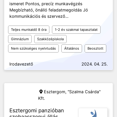
ismeret Pontos, precíz munkavégzés
Megbízható, önálló feladatmegoldás Jó
kommunikációs és szervező...
Teljes munkaidő 8 óra
1-2 év szakmai tapasztalat
Gimnázium
Szakközépiskola
Nem szükséges nyelvtudás
Általános
Beosztott
Irodavezető
2024. 04. 25.
Esztergom,
"Szalma Csárda"
Kft.
Esztergomi panzióban
szobaasszonyi állás