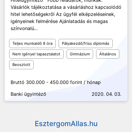
Hitelügyintéző Főbb feladatok, munkák:
Vásárlók tájékoztatása a vásárláshoz kapcsolódó
hitel lehetőségekről Az ügyfél elképzeléseinek,
igényeinek felmérése Ajánlatadás és magas
színvonalú...
Teljes munkaidő 8 óra
Pályakezdő/friss diplomás
Nem igényel tapasztalatot
Gimnázium
Általános
Beosztott
Bruttó 300.000 - 450.000 forint / hónap
Banki ügyintéző
2020. 04. 03.
EsztergomAllas.hu