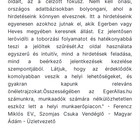
oldalt, az a célzott fókusz. Nem kell óriási,
országos adatbázisokban bolyongani, ahol a
hirdetéseink könnyen elvesznek. Itt a hirdetéseink
egyenesen azokhoz jutnak el, akik Egerben vagy
Heves megyében keresnek állást. Ez jelentősen
lerövidíti a toborzási folyamatot és hatékonyabbá
teszi a jelöltek szűrését.Az oldal használata
egyszerű és intuitív, mind a hirdetések feladása,
mind a beérkező jelentkezések kezelése
szempontjából. Látjuk, hogy az érdeklődők
komolyabban veszik a helyi lehetőségeket, és
gyakran kapunk releváns
önéletrajzokat.Összességében az EgerAllas.hu
számunkra, munkaadók számára nélkülözhetetlen
eszköz lett a helyi munkaerőpiacon." - Ferencz
Miklós EV., Szomjas Csuka Vendéglő - Magyar
Ádám - Üzletvezető