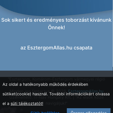
Sok sikert és eredményes toborzást kívánunk
Önnek!
az
EsztergomAllas.hu csapata
"Esztergom, Komárom-Esztergom vármegyei régió
Az oldal a hatékonyabb működés érdekében
állásportálja"
Minden jog fentartva © 2026.
EsztergomAllas.hu
sütiket(cookie) használ. További információkért olvassa
Üzemeltető: IT-Nav Hungary Kft. | "Az elsők közé
navigáljuk!"
el a
süti tájékoztatót!