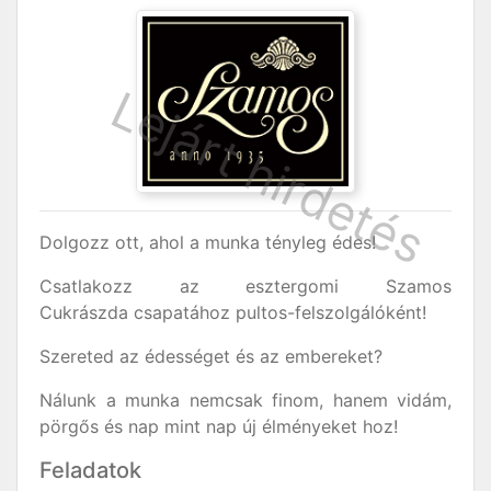
Dolgozz ott, ahol a munka tényleg édes!
Csatlakozz az esztergomi Szamos
Cukrászda csapatához pultos-felszolgálóként!
Szereted az édességet és az embereket?
Nálunk a munka nemcsak finom, hanem vidám,
pörgős és nap mint nap új élményeket hoz!
Feladatok