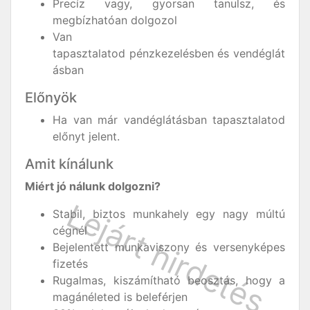
Precíz vagy, gyorsan tanulsz, és
megbízhatóan dolgozol
Van
tapasztalatod pénzkezelésben és vendéglát
ásban
Előnyök
Ha van már vandéglátásban tapasztalatod
előnyt jelent.
Amit kínálunk
Miért jó nálunk dolgozni?
Stabil, biztos munkahely egy nagy múltú
cégnél
Bejelentett munkaviszony és versenyképes
fizetés
Rugalmas, kiszámítható beosztás, hogy a
magánéleted is beleférjen