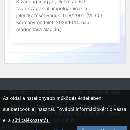
Kizárólag magyar, illetve az EU
tagországok állampolgárainak a
jelentkezését várjuk. (118/2001. (VI.30.)
Kormányrendelet, 2024.10.14. napi
módosítása alapján.)
"Esztergom, Komárom-Esztergom vármegyei régió
Az oldal a hatékonyabb működés érdekében
állásportálja"
Minden jog fentartva © 2026.
EsztergomAllas.hu
sütiket(cookie) használ. További információkért olvassa
Üzemeltető: IT-Nav Hungary Kft. | "Az elsők közé
navigáljuk!"
el a
süti tájékoztatót!