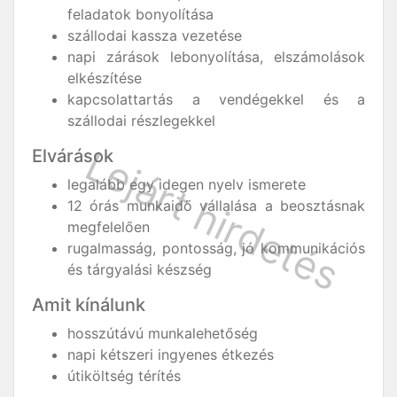
feladatok bonyolítása
szállodai kassza vezetése
napi zárások lebonyolítása, elszámolások
elkészítése
kapcsolattartás a vendégekkel és a
szállodai részlegekkel
Elvárások
legalább egy idegen nyelv ismerete
12 órás munkaidő vállalása a beosztásnak
megfelelően
rugalmasság, pontosság, jó kommunikációs
és tárgyalási készség
Amit kínálunk
hosszútávú munkalehetőség
napi kétszeri ingyenes étkezés
útiköltség térítés