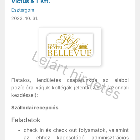
Victus & T Kft.
Esztergom
2023. 10. 31.
Fiatalos, lendületes csapatunkba az alábbi
pozícióra várjuk kollégák jelentkezését (azonnali
kezdéssel):
Szállodai recepciós
Feladatok
check in és check out folyamatok, valamint
az ehhez kapcsolódó adminisztrációs