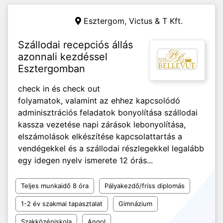
Esztergom,
Victus & T Kft.
Szállodai recepciós állás
azonnali kezdéssel
Esztergomban
check in és check out
folyamatok, valamint az ehhez kapcsolódó
adminisztrációs feladatok bonyolítása szállodai
kassza vezetése napi zárások lebonyolítása,
elszámolások elkészítése kapcsolattartás a
vendégekkel és a szállodai részlegekkel legalább
egy idegen nyelv ismerete 12 órás...
Teljes munkaidő 8 óra
Pályakezdő/friss diplomás
1-2 év szakmai tapasztalat
Gimnázium
Szakközépiskola
Angol