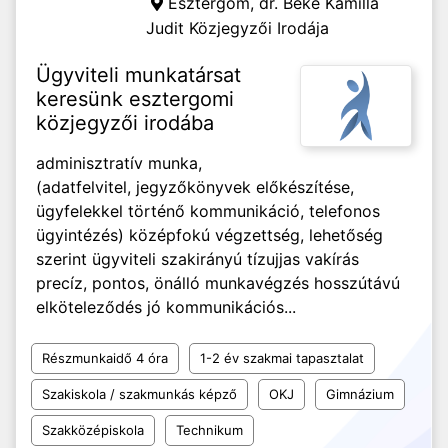
Esztergom,
dr. Beke Kamilla
Judit Közjegyzői Irodája
Ügyviteli munkatársat
keresünk esztergomi
közjegyzői irodába
adminisztratív munka,
(adatfelvitel, jegyzőkönyvek előkészítése,
ügyfelekkel történő kommunikáció, telefonos
ügyintézés) középfokú végzettség, lehetőség
szerint ügyviteli szakirányú tízujjas vakírás
precíz, pontos, önálló munkavégzés hosszútávú
elköteleződés jó kommunikációs...
Részmunkaidő 4 óra
1-2 év szakmai tapasztalat
Szakiskola / szakmunkás képző
OKJ
Gimnázium
Szakközépiskola
Technikum