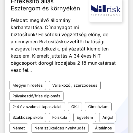
Értékesítő állás
Esztergom és környékén
Feladat: meglévő állomány
karbantartása. Címanyagot mi
biztosítunk! Felsőfokú végzettség előny, de
amennyiben Biztosításközvetítői hatósági
vizsgával rendelkezik, pályázatát kiemelten
kezelem. Kiemelt juttatás A 34 éves NiT
cégcsoport dorogi irodájába 2 fő munkatársat
vesz fel...
Megyei hirdetés
Vállalkozói, szerződéses
Pályakezdő/friss diplomás
2-4 év szakmai tapasztalat
OKJ
Gimnázium
Szakközépiskola
Főiskola
Egyetem
Angol
Német
Nem szükséges nyelvtudás
Általános