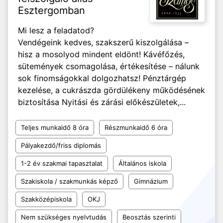
Esztergomban
Mi lesz a feladatod?
Vendégeink kedves, szakszerű kiszolgálása –
hisz a mosolyod mindent eldönt! Kávéfőzés,
sütemények csomagolása, értékesítése – nálunk
sok finomságokkal dolgozhatsz! Pénztárgép
kezelése, a cukrászda gördülékeny működésének
biztosítása Nyitási és zárási előkészületek,...
Teljes munkaidő 8 óra
Részmunkaidő 6 óra
Pályakezdő/friss diplomás
1-2 év szakmai tapasztalat
Általános iskola
Szakiskola / szakmunkás képző
Gimnázium
Szakközépiskola
OKJ
Nem szükséges nyelvtudás
Beosztás szerinti