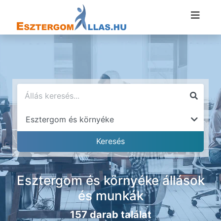
Esztergom és környéke állások
és munkák
157 darab találat