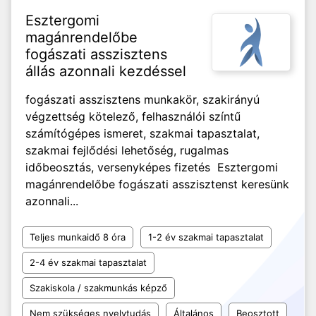
Esztergomi
magánrendelőbe
fogászati asszisztens
állás azonnali kezdéssel
fogászati asszisztens munkakör, szakirányú
végzettség kötelező, felhasználói színtű
számítógépes ismeret, szakmai tapasztalat,
szakmai fejlődési lehetőség, rugalmas
időbeosztás, versenyképes fizetés Esztergomi
magánrendelőbe fogászati asszisztenst keresünk
azonnali...
Teljes munkaidő 8 óra
1-2 év szakmai tapasztalat
2-4 év szakmai tapasztalat
Szakiskola / szakmunkás képző
Nem szükséges nyelvtudás
Általános
Beosztott