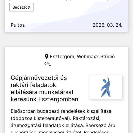
Beosztott
Pultos
2026. 03. 24.
Esztergom,
Webmaxx Stúdió
Kft.
Gépjárművezetői és
raktári feladatok
ellátására munkatársat
keresünk Esztergomban
Elsősorban budapesti rendelések kiszállítása
(dobozos kisteherautóval). Raktározási,
árumozgatási feladatok ellátása. Beérkező áru
ellenőrzése, mennyiségi átvétel. Rendelések