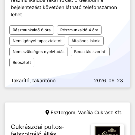
részmunkaidős takarítókat. Érdeklődni a
bejelentezést követően látható telefonszámon
lehet.
Részmunkaidő 6 óra
Részmunkaidő 4 óra
Nem igényel tapasztalatot
Általános iskola
Nem szükséges nyelvtudás
Beosztás szerinti
Beosztott
Takarító, takarítónő
2026. 06. 23.
Esztergom,
Vanília Cukrász Kft.
Cukrászdai pultos-
felszolgáló állás