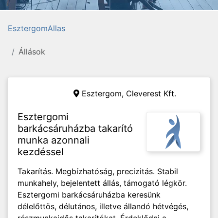
EsztergomAllas
Állások
Esztergom,
Cleverest Kft.
Esztergomi
barkácsáruházba takarító
munka azonnali
kezdéssel
Takarítás. Megbízhatóság, precizitás. Stabil
munkahely, bejelentett állás, támogató légkör.
Esztergomi barkácsáruházba keresünk
délelőttös, délutános, illetve állandó hétvégés,