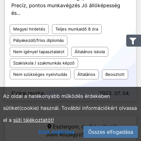
Precíz, pontos munkavégzés Jó állóképesség
és...
Megyei hirdetés
Teljes munkaidő 8 óra
Pályakezdő/friss diplomás
Nem igényel tapasztalatot
Általános iskola
Szakiskola / szakmunkás képző
Nem szükséges nyelvtudás
Általános
Beosztott
Fizikai munka
2023. 07. 04.
Az oldal a hatékonyabb működés érdekében
sütiket(cookie) használ. További információkért olvassa
el a
süti tájékoztatót!
Esztergom,
dr. Beke Kamilla
Sütik beállítása
Összes elfogadása
Judit Közjegyzői Irodája