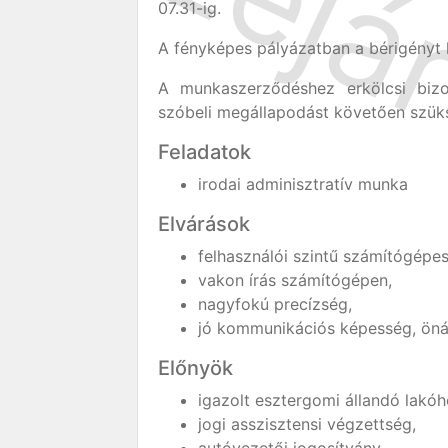
07.31-ig.
A fényképes pályázatban a bérigényt k
A munkaszerződéshez erkölcsi biz
szóbeli megállapodást követően szük
Feladatok
irodai adminisztratív munka
Elvárások
felhasználói szintű számítógépes
vakon írás számítógépen,
nagyfokú precízség,
jó kommunikációs képesség, öná
Előnyök
igazolt esztergomi állandó lakóh
jogi asszisztensi végzettség,