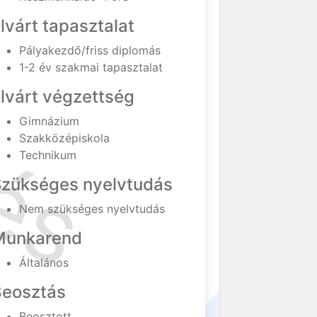
lvárt tapasztalat
Pályakezdő/friss diplomás
1-2 év szakmai tapasztalat
lvárt végzettség
Gimnázium
Szakközépiskola
Technikum
Szükséges nyelvtudás
Nem szükséges nyelvtudás
Munkarend
Általános
Beosztás
Beosztott