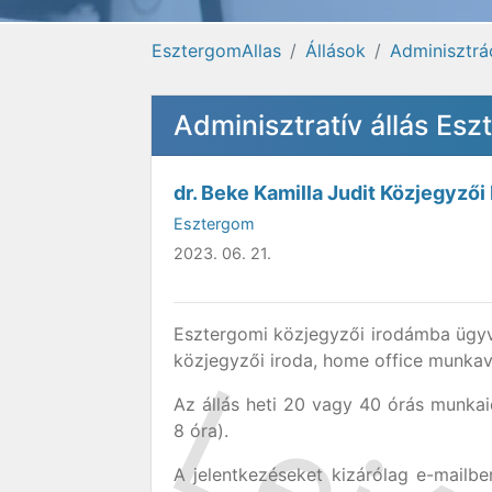
EsztergomAllas
Állások
Adminisztrá
Adminisztratív állás Es
dr. Beke Kamilla Judit Közjegyzői 
Esztergom
2023. 06. 21.
Esztergomi közjegyzői irodámba ügyv
közjegyzői iroda, home office munkav
Az állás heti 20 vagy 40 órás munkai
8 óra).
A jelentkezéseket kizárólag e-mailb