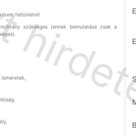
E
érem feltüntetni!
onyítvány szükséges (ennek bemutatása csak a
séges).
E
 ismeretek,
llóság.
ely,