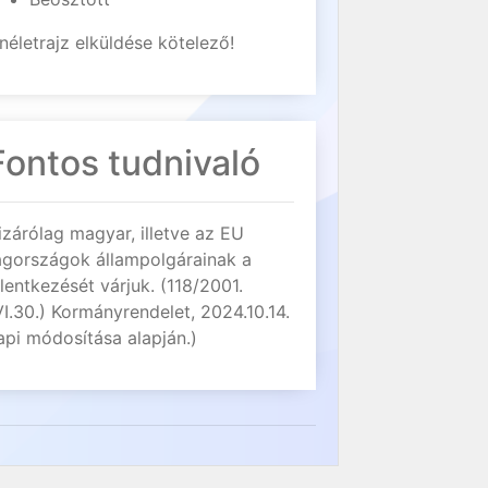
néletrajz elküldése kötelező!
Fontos tudnivaló
izárólag magyar, illetve az EU
agországok állampolgárainak a
elentkezését várjuk. (118/2001.
VI.30.) Kormányrendelet, 2024.10.14.
api módosítása alapján.)