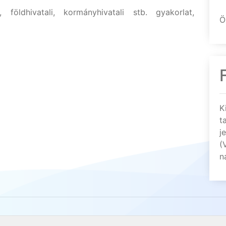
, földhivatali, kormányhivatali stb. gyakorlat,
Ö
K
t
j
(
n