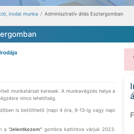
ció, irodai munka
Adminisztratív állás Esztergomban
ztergomban
Irodája
iteli munkatársat keresek. A munkavégzés helye a
á
égzésre nincs lehetőség.
dőben is betölthető (napi 4 óra, 9-13-ig vagy napi
F
en a
"Jelentkezem"
gombra kattintva várjuk 2023.