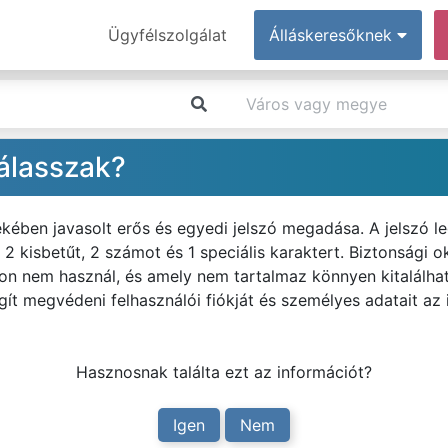
Ügyfélszolgálat
Álláskeresőknek
válasszak?
ekében javasolt erős és egyedi jelszó megadása. A jelszó l
 kisbetűt, 2 számot és 1 speciális karaktert. Biztonsági ok
on nem használ, és amely nem tartalmaz könnyen kitalálhat
gít megvédeni felhasználói fiókját és személyes adatait az 
Hasznosnak találta ezt az információt?
Igen
Nem