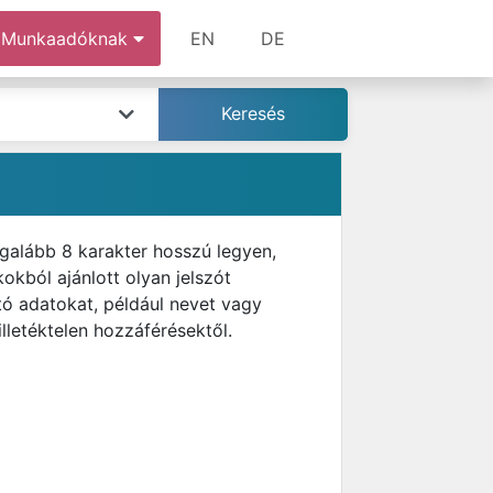
Munkaadóknak
EN
DE
egalább 8 karakter hosszú legyen,
okból ajánlott olyan jelszót
ó adatokat, például nevet vagy
illetéktelen hozzáférésektől.