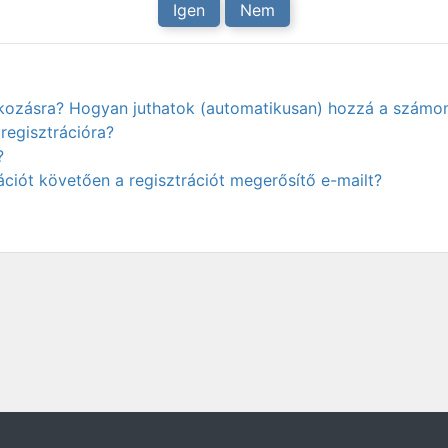
Igen
Nem
atkozásra? Hogyan juthatok (automatikusan) hozzá a számo
regisztrációra?
?
ciót követően a regisztrációt megerősítő e-mailt?