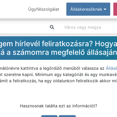
Ügyfélszolgálat
Álláskeresőknek
em hírlevél feliratkozásra? Hogya
á a számomra megfelelő állásajá
ználónévre kattintva a legördülő menüből válassza az
Állás
ket szeretne kapni. Minimum egy kategóriát és egy munkavégz
mít a feliratkozás, ha egy oldalunkon feliratkozik akkor mi
Hasznosnak találta ezt az információt?