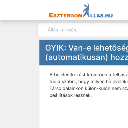
GYIK: Van-e lehetőség
(automatikusan) hozz
A bejelentkezést követően a felhas
tudja szabni, hogy milyen hírlevele
Társoldalainkon külön-külön nem szá
beállítások lesznek.