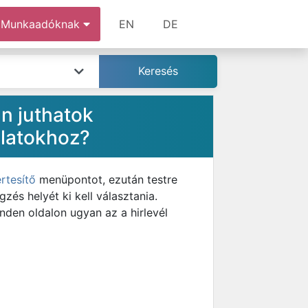
Munkaadóknak
EN
DE
n juthatok
nlatokhoz?
értesítő
menüpontot, ezután testre
és helyét ki kell választania.
nden oldalon ugyan az a hirlevél