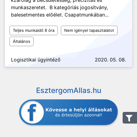
kzárólag a becsületesség, precizítás és
munkaszeretet. B kategóriás jogosítvány,
balesetmentes előélet. Csapatmunkában...
Teljes munkaidő 8 óra
Nem igényel tapasztalatot
Általános
Logisztikai ügyintéző
2020. 05. 08.
EsztergomAllas.hu