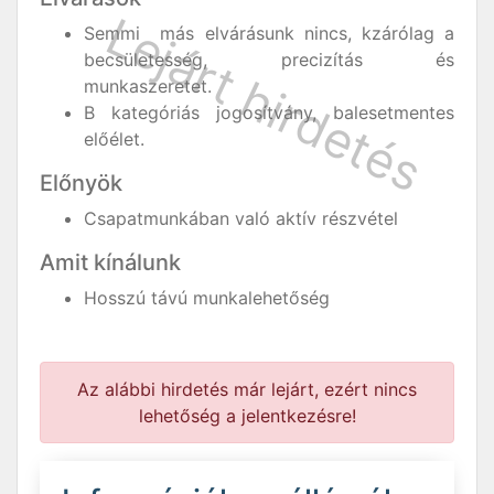
Semmi más elvárásunk nincs, kzárólag a
becsületesség, precizítás és
munkaszeretet.
B kategóriás jogosítvány, balesetmentes
előélet.
Előnyök
Csapatmunkában való aktív részvétel
Amit kínálunk
Hosszú távú munkalehetőség
Az alábbi hirdetés már lejárt, ezért nincs
lehetőség a jelentkezésre!