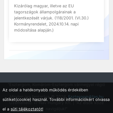
Kizárólag magyar, illetve az EU
tagországok állampolgárainak a
jelentkezését várjuk. (118/2001. (VI.30.)
Kormányrendelet, 2024.10.14. napi
módosítása alapján.)
"Esztergom, Komárom-Esztergom vármegyei régió
Az oldal a hatékonyabb működés érdekében
állásportálja"
Minden jog fentartva © 2026.
EsztergomAllas.hu
sütiket(cookie) használ. További információkért olvassa
Üzemeltető: IT-Nav Hungary Kft. | "Az elsők közé
navigáljuk!"
el a
süti tájékoztatót!