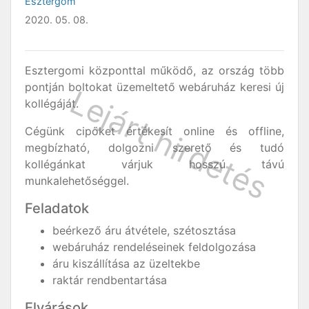
Esztergom
2020. 05. 08.
Esztergomi központtal működő, az ország több
pontján boltokat üzemeltető webáruház keresi új
kollégáját.
Cégünk cipőket értékesít online és offline,
megbízható, dolgozni szerető és tudó
kollégánkat várjuk hosszú távú
munkalehetőséggel.
Feladatok
beérkező áru átvétele, szétosztása
webáruház rendeléseinek feldolgozása
áru kiszállítása az üzeltekbe
raktár rendbentartása
Elvárások