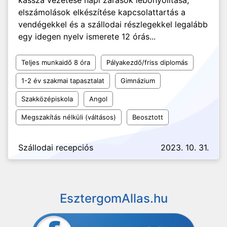
kassza vezetése napi zárások lebonyolítása,
elszámolások elkészítése kapcsolattartás a
vendégekkel és a szállodai részlegekkel legalább
egy idegen nyelv ismerete 12 órás...
Teljes munkaidő 8 óra
Pályakezdő/friss diplomás
1-2 év szakmai tapasztalat
Gimnázium
Szakközépiskola
Angol
Megszakítás nélküli (váltásos)
Beosztott
Szállodai recepciós
2023. 10. 31.
EsztergomAllas.hu