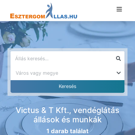
Victus & T Kft., vendéglátás
állások és munkák
1 darab találat