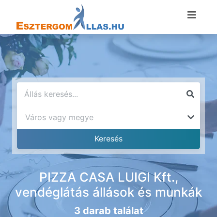
PIZZA CASA LUIGI Kft.,
vendéglátás állások és munkák
3 darab találat