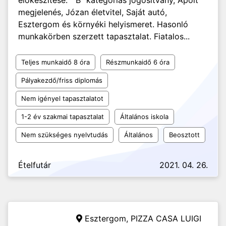
előkészítése. "B" kategóriás jogosítvány, Ápolt
megjelenés, Józan életvitel, Saját autó,
Esztergom és környéki helyismeret. Hasonló
munkakörben szerzett tapasztalat. Fiatalos...
Teljes munkaidő 8 óra
Részmunkaidő 6 óra
Pályakezdő/friss diplomás
Nem igényel tapasztalatot
1-2 év szakmai tapasztalat
Általános iskola
Nem szükséges nyelvtudás
Általános
Beosztott
Ételfutár
2021. 04. 26.
Esztergom,
PIZZA CASA LUIGI