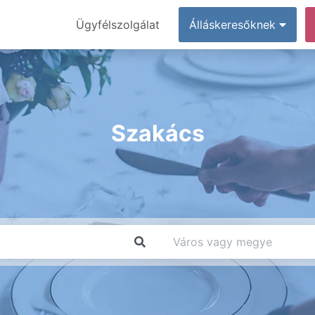
Ügyfélszolgálat
Álláskeresőknek
Szakács