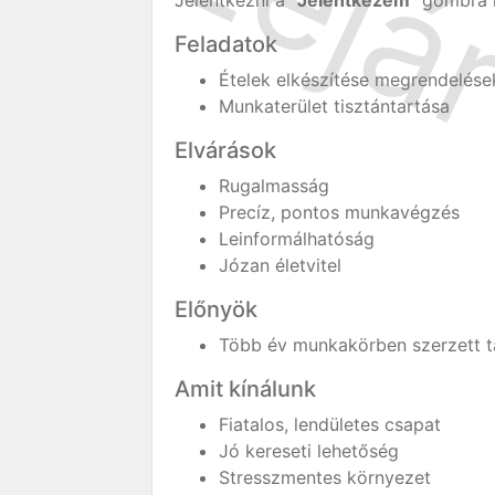
Jelentkezni a "
Jelentkezem
" gombra k
Feladatok
Ételek elkészítése megrendelése
Munkaterület tisztántartása
Elvárások
Rugalmasság
Precíz, pontos munkavégzés
Leinformálhatóság
Józan életvitel
Előnyök
Több év munkakörben szerzett ta
Amit kínálunk
Fiatalos, lendületes csapat
Jó kereseti lehetőség
Stresszmentes környezet