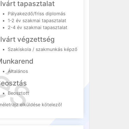
lvárt tapasztalat
Pályakezdő/friss diplomás
1-2 év szakmai tapasztalat
2-4 év szakmai tapasztalat
lvárt végzettség
Szakiskola / szakmunkás képző
Munkarend
Általános
Beosztás
Beosztott
néletrajz elküldése kötelező!