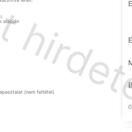
attintva lehet.
E
k alapján
E
pasztalat (nem feltétel)
Ö