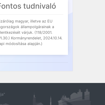
Fontos tudnivaló
izárólag magyar, illetve az EU
agországok állampolgárainak a
elentkezését várjuk. (118/2001.
VI.30.) Kormányrendelet, 2024.10.14.
api módosítása alapján.)
ja"