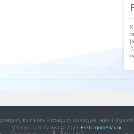
K
t
j
(
n
sztergom, Komárom-Esztergom vármegyei régió állásportál
Minden jog fentartva © 2026.
EsztergomAllas.hu