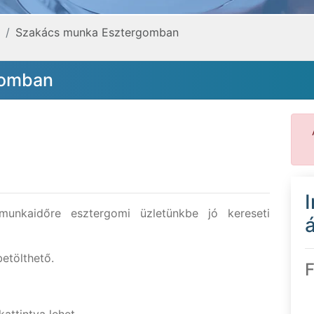
Szakács munka Esztergomban
gomban
munkaidőre esztergomi üzletünkbe jó kereseti
á
betölthető.
F