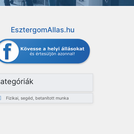
EsztergomAllas.hu
ategóriák
Fizikai, segéd, betanított munka