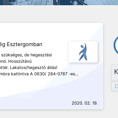
ség Esztergomban
 szükséges, de hegesztési
end. Hosszútávú
ttér. Lakatos/hegesztő állás!
K
mbra kattintva A 0630/ 284-0787 -es...
2020. 02. 19.