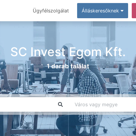
Ügyfélszolgálat
Álláskeresőknek
SC Invest Egom Kft.
1 darab találat