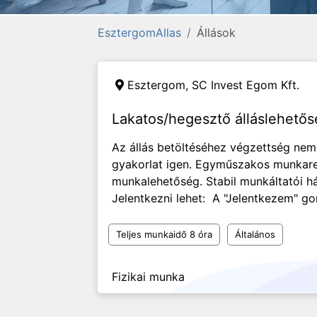
EsztergomAllas
Állások
Esztergom,
SC Invest Egom Kft.
Lakatos/hegesztő álláslehető
Az állás betöltéséhez végzettség nem
gyakorlat igen. Egyműszakos munkar
munkalehetőség. Stabil munkáltatói há
Jelentkezni lehet: A "Jelentkezem" go
Teljes munkaidő 8 óra
Általános
Fizikai munka