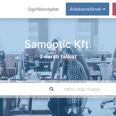
Ügyfélszolgálat
Álláskeresőknek
Samoptic Kft.
2 darab találat