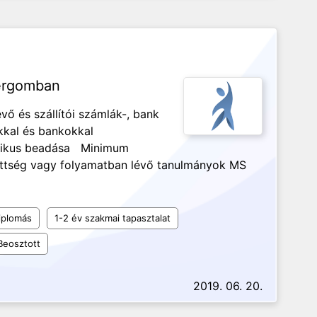
tergomban
ő és szállítói számlák-, bank
kkal és bankokkal
onikus beadása Minimum
ttség vagy folyamatban lévő tanulmányok MS
iplomás
1-2 év szakmai tapasztalat
Beosztott
2019. 06. 20.