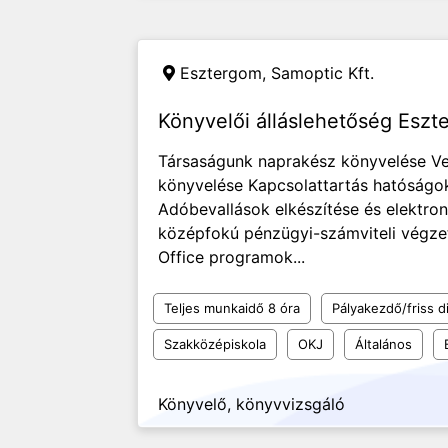
Esztergom,
Samoptic Kft.
Könyvelői álláslehetőség Esz
Társaságunk naprakész könyvelése Vev
könyvelése Kapcsolattartás hatóságo
Adóbevallások elkészítése és elektr
középfokú pénzügyi-számviteli végze
Office programok...
Teljes munkaidő 8 óra
Pályakezdő/friss d
Szakközépiskola
OKJ
Általános
Könyvelő, könyvvizsgáló