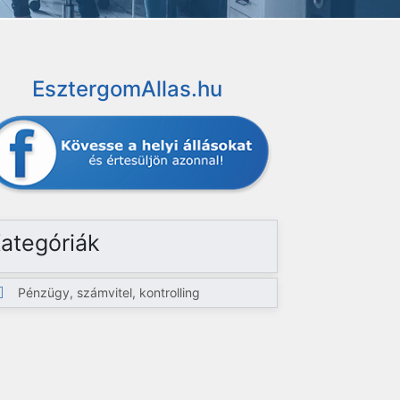
EsztergomAllas.hu
ategóriák
Pénzügy, számvitel, kontrolling