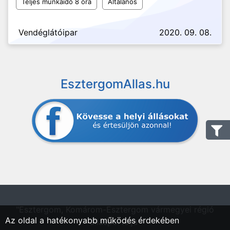
Teljes munkaidő 8 óra
Általános
Vendéglátóipar
2020. 09. 08.
EsztergomAllas.hu
"Esztergom, Komárom-Esztergom vármegyei régió
Az oldal a hatékonyabb működés érdekében
állásportálja"