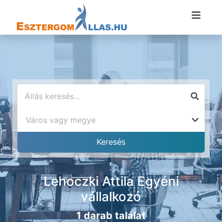
Lehoczki Attila Egyéni
vállalkozó
1 darab találat