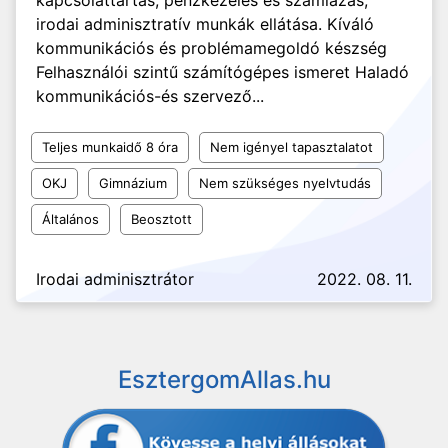
kapcsolattartás, pénzkezelés és számlázás,
irodai adminisztratív munkák ellátása. Kíváló
kommunikációs és problémamegoldó készség
Felhasználói szintű számítógépes ismeret Haladó
kommunikációs-és szervező...
Teljes munkaidő 8 óra
Nem igényel tapasztalatot
OKJ
Gimnázium
Nem szükséges nyelvtudás
Általános
Beosztott
Irodai adminisztrátor
2022. 08. 11.
EsztergomAllas.hu