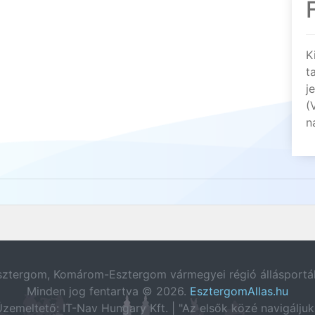
K
t
j
(
n
sztergom, Komárom-Esztergom vármegyei régió állásportál
Minden jog fentartva © 2026.
EsztergomAllas.hu
zemeltető: IT-Nav Hungary Kft. | "Az elsők közé navigáljuk