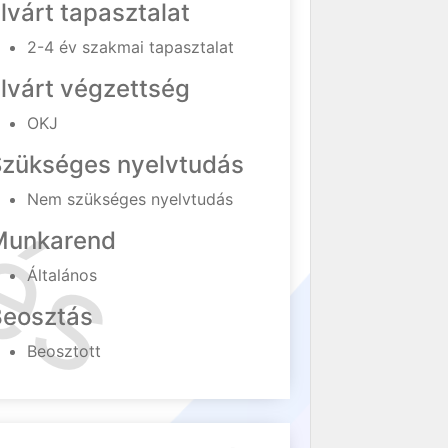
lvárt tapasztalat
2-4 év szakmai tapasztalat
lvárt végzettség
OKJ
Szükséges nyelvtudás
Nem szükséges nyelvtudás
Munkarend
Általános
Beosztás
Beosztott