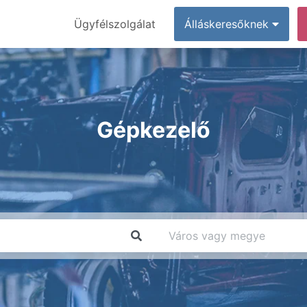
Ügyfélszolgálat
Álláskeresőknek
Gépkezelő