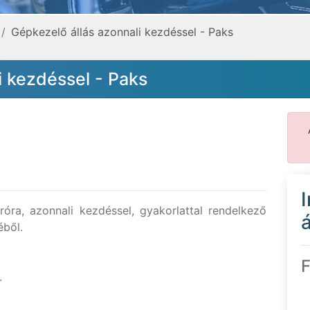
Gépkezelő állás azonnali kezdéssel - Paks
i kezdéssel - Paks
óra, azonnali kezdéssel, gyakorlattal rendelkező
á
éből.
F
.