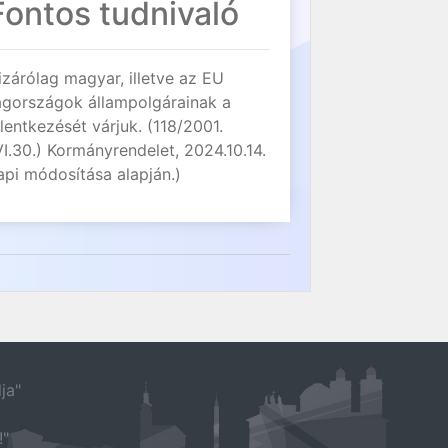
Fontos tudnivaló
izárólag magyar, illetve az EU
agországok állampolgárainak a
elentkezését várjuk. (118/2001.
VI.30.) Kormányrendelet, 2024.10.14.
api módosítása alapján.)
ja"
!"