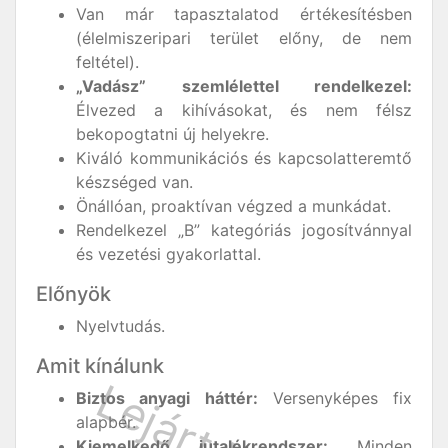
Van már tapasztalatod értékesítésben
(élelmiszeripari terület előny, de nem
feltétel).
„Vadász” szemlélettel rendelkezel:
Élvezed a kihívásokat, és nem félsz
bekopogtatni új helyekre.
Kiváló kommunikációs és kapcsolatteremtő
készséged van.
Önállóan, proaktívan végzed a munkádat.
Rendelkezel „B” kategóriás jogosítvánnyal
és vezetési gyakorlattal.
Előnyök
Nyelvtudás.
Amit kínálunk
Biztos anyagi háttér:
Versenyképes fix
alapbér.
Kiemelkedő jutalékrendszer:
Minden