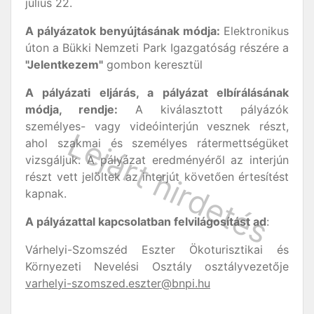
július 22.
A pályázatok benyújtásának módja:
Elektronikus
úton a Bükki Nemzeti Park Igazgatóság részére a
"Jelentkezem"
gombon keresztül
A pályázati eljárás, a pályázat elbírálásának
módja, rendje:
A kiválasztott pályázók
személyes- vagy videóinterjún vesznek részt,
ahol szakmai és személyes rátermettségüket
vizsgáljuk. A pályázat eredményéről az interjún
részt vett jelöltek az interjút követően értesítést
kapnak.
A pályázattal kapcsolatban felvilágosítást ad
:
Várhelyi-Szomszéd Eszter Ökoturisztikai és
Környezeti Nevelési Osztály osztályvezetője
varhelyi-szomszed.eszter@bnpi.hu