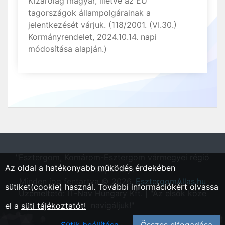
Kizárólag magyar, illetve az EU
tagországok állampolgárainak a
jelentkezését várjuk. (118/2001. (VI.30.)
Kormányrendelet, 2024.10.14. napi
módosítása alapján.)
"Esztergom, Komárom-Esztergom vármegyei régió
Az oldal a hatékonyabb működés érdekében
állásportálja"
Minden jog fentartva © 2026.
EsztergomAllas.hu
sütiket(cookie) használ. További információkért olvassa
Üzemeltető: IT-Nav Hungary Kft. | "Az elsők közé
navigáljuk!"
el a
süti tájékoztatót!