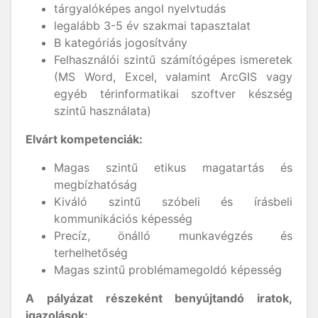
tárgyalóképes angol nyelvtudás
legalább 3-5 év szakmai tapasztalat
B kategóriás jogosítvány
Felhasználói szintű számítógépes ismeretek
(MS Word, Excel, valamint ArcGIS vagy
egyéb térinformatikai szoftver készség
szintű használata)
Elvárt kompetenciák:
Magas szintű etikus magatartás és
megbízhatóság
Kiváló szintű szóbeli és írásbeli
kommunikációs képesség
Precíz, önálló munkavégzés és
terhelhetőség
Magas szintű problémamegoldó képesség
A pályázat részeként benyújtandó iratok,
igazolások: