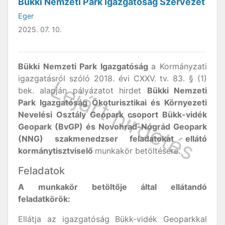
Bükki Nemzeti Park Igazgatóság Szervezet
Eger
2025. 07. 10.
Bükki Nemzeti Park Igazgatóság
a Kormányzati
igazgatásról szóló 2018. évi CXXV. tv. 83. § (1)
bek. alapján pályázatot hirdet
Bükki Nemzeti
Park Igazgatóság Ökoturisztikai és Környezeti
Nevelési Osztály Geopark csoport Bükk-vidék
Geopark (BvGP) és Novohrad-Nógrád Geopark
(NNG) szakmenedzser feladatokat ellátó
kormánytisztviselő
munkakör betöltésére.
Feladatok
A munkakör betöltője által ellátandó
feladatkörök:
Ellátja az igazgatóság Bükk-vidék Geoparkkal