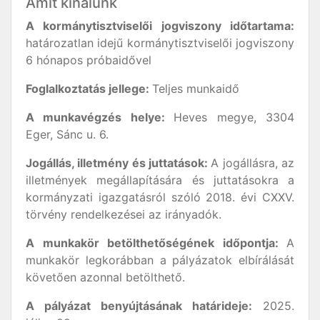
Amit kínálunk
A kormánytisztviselői jogviszony időtartama:
határozatlan idejű kormánytisztviselői jogviszony
6 hónapos próbaidővel
Foglalkoztatás jellege:
Teljes munkaidő
A munkavégzés helye:
Heves megye, 3304
Eger, Sánc u. 6.
Jogállás, illetmény és juttatások:
A jogállásra, az
illetmények megállapítására és juttatásokra a
kormányzati igazgatásról szóló 2018. évi CXXV.
törvény rendelkezései az irányadók.
A munkakör betölthetőségének időpontja:
A
munkakör legkorábban a pályázatok elbírálását
követően azonnal betölthető.
A pályázat benyújtásának határideje:
2025.