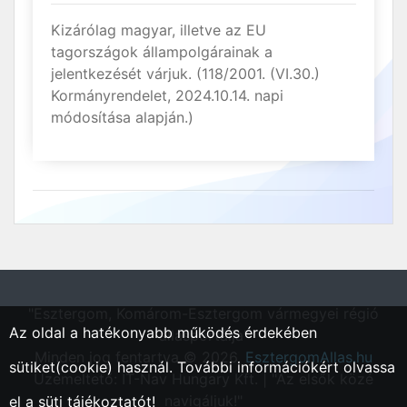
Kizárólag magyar, illetve az EU
tagországok állampolgárainak a
jelentkezését várjuk. (118/2001. (VI.30.)
Kormányrendelet, 2024.10.14. napi
módosítása alapján.)
"Esztergom, Komárom-Esztergom vármegyei régió
Az oldal a hatékonyabb működés érdekében
állásportálja"
Minden jog fentartva © 2026.
EsztergomAllas.hu
sütiket(cookie) használ. További információkért olvassa
Üzemeltető: IT-Nav Hungary Kft. | "Az elsők közé
navigáljuk!"
el a
süti tájékoztatót!