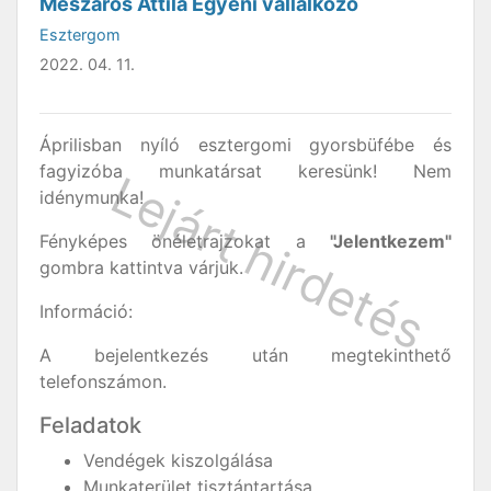
Mészáros Attila Egyéni vállalkozó
Esztergom
2022. 04. 11.
Áprilisban nyíló esztergomi gyorsbüfébe és
fagyizóba munkatársat keresünk! Nem
idénymunka!
Fényképes önéletrajzokat a
"Jelentkezem"
gombra kattintva várjuk.
Információ:
A bejelentkezés után megtekinthető
telefonszámon.
Feladatok
Vendégek kiszolgálása
Munkaterület tisztántartása