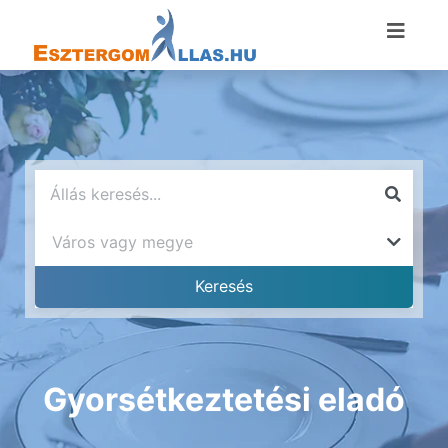
Gyorsétkeztetési eladó