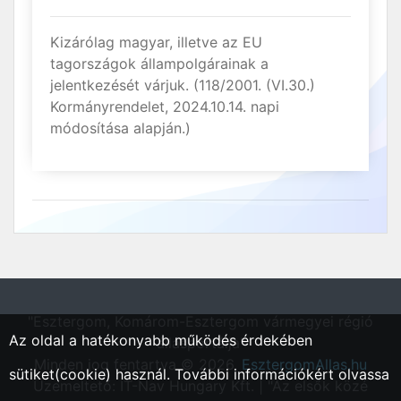
Kizárólag magyar, illetve az EU
tagországok állampolgárainak a
jelentkezését várjuk. (118/2001. (VI.30.)
Kormányrendelet, 2024.10.14. napi
módosítása alapján.)
"Esztergom, Komárom-Esztergom vármegyei régió
Az oldal a hatékonyabb működés érdekében
állásportálja"
Minden jog fentartva © 2026.
EsztergomAllas.hu
sütiket(cookie) használ. További információkért olvassa
Üzemeltető: IT-Nav Hungary Kft. | "Az elsők közé