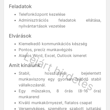
Feladatok
Telefonközpont kezelése
Adminisztrációs feladatok ellátása,
nyilvántartások vezetése
Elvárások
Kiemelkedő kommunikációs készség
Pontos, precíz munkavégzés
Alapos Word, Excel, Outlook ismeret
Amit kínálunk
Stabil, hosszútávú, bejelentett
munkaviszony egy gyorsan fejlődő stabil
vállalkozásnál.
Egy műszakos, 8 órás (8-16 óra)
munkarend
Kiváló munkakörnyezet, fiatalos csapat
Versenyképes, személyre szabott juttatási