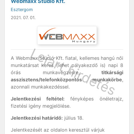
Webmaxx Stúdió Kft.
Esztergom
2021. 07. 01.
A Webmaxx Stúdió Kft. fiatal, kellemes hangú női
munkatársat keres (lehet pályakezdő is) napi 8
órás munkavégzésre,
titkársági
asszisztens/telefonközpontos munkakörbe
,
azonnali munkakezdéssel.
Jelentkezési feltétel:
fényképes önéletrajz,
fizetési igény megjelölése.
Jelentkezési határidő:
július 18.
Jelentkezését az oldalon keresztül várjuk