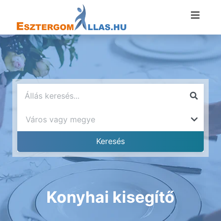
Konyhai kisegítő