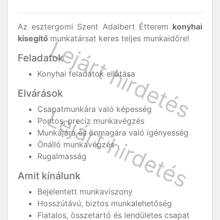
Az esztergomi Szent Adalbert Étterem
konyhai
kisegítő
munkatársat keres teljes munkaidőre!
Feladatok
Konyhai feladatok ellátása
Elvárások
Csapatmunkára való képesség
Pontos, precíz munkavégzés
Munkájára és önmagára való igényesség
Önálló munkavégzés
Rugalmasság
Amit kínálunk
Bejelentett munkaviszony
Hosszútávú, biztos munkalehetőség
Fiatalos, összetartó és lendületes csapat