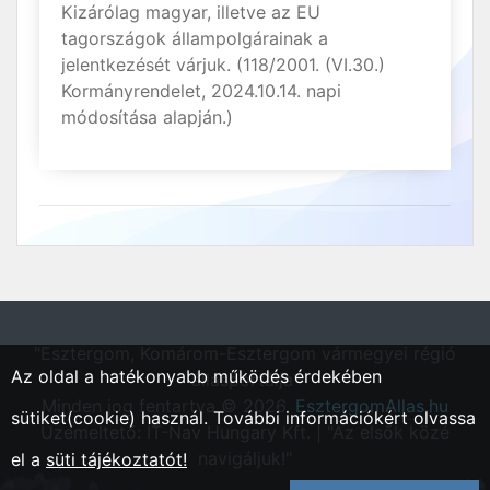
Kizárólag magyar, illetve az EU
tagországok állampolgárainak a
jelentkezését várjuk. (118/2001. (VI.30.)
Kormányrendelet, 2024.10.14. napi
módosítása alapján.)
"Esztergom, Komárom-Esztergom vármegyei régió
Az oldal a hatékonyabb működés érdekében
állásportálja"
Minden jog fentartva © 2026.
EsztergomAllas.hu
sütiket(cookie) használ. További információkért olvassa
Üzemeltető: IT-Nav Hungary Kft. | "Az elsők közé
navigáljuk!"
el a
süti tájékoztatót!