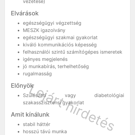
vezetése)
Elvárások
egészségügyi végzettség
MESZK igazolvány
egészségügyi szakmai gyakorlat
kiváló kommunikációs képesség
felhasználói szintű számítógépes ismeretek
igényes megjelenés
jó munkabírás, terhelhetőség
rugalmasság
Előnyök
Szülészeti vagy diabetológiai
szakasszisztensi gyakorlat
Amit kínálunk
stabil háttér
hosszú távú munka