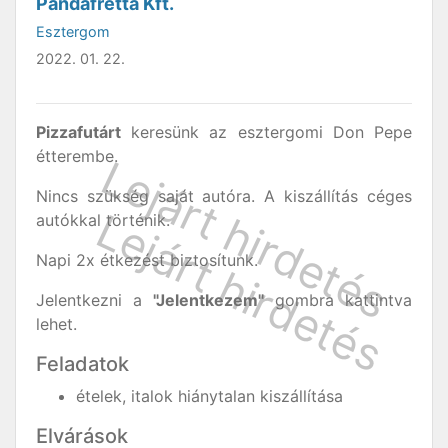
Pandafretta Kft.
Esztergom
2022. 01. 22.
Pizzafutárt
keresünk az esztergomi Don Pepe
étterembe.
Nincs szükség saját autóra. A kiszállítás céges
autókkal történik.
Napi 2x étkezést biztosítunk.
Jelentkezni a
"Jelentkezem"
gombra kattintva
lehet.
Feladatok
ételek, italok hiánytalan kiszállítása
Elvárások