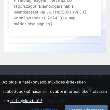
Kizárólag magyar, illetve az EU
tagországok állampolgárainak a
jelentkezését várjuk. (118/2001. (VI.30.)
Kormányrendelet, 2024.10.14. napi
módosítása alapján.)
"Esztergom, Komárom-Esztergom vármegyei régió
Az oldal a hatékonyabb működés érdekében
állásportálja"
Minden jog fentartva © 2026.
EsztergomAllas.hu
sütiket(cookie) használ. További információkért olvassa
Üzemeltető: IT-Nav Hungary Kft. | "Az elsők közé
navigáljuk!"
el a
süti tájékoztatót!