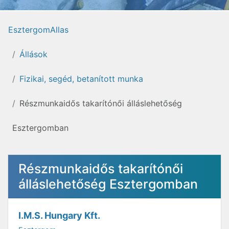
EsztergomAllas
Állások
Fizikai, segéd, betanított munka
Részmunkaidős takarítónői álláslehetőség
Esztergomban
Részmunkaidős takarítónői
álláslehetőség Esztergomban
I.M.S. Hungary Kft.