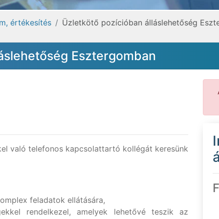
m, értékesítés
Üzletkötő pozícióban álláslehetőség Esz
lláslehetőség Esztergomban
kel való telefonos kapcsolattartó kollégát keresünk
á
F
omplex feladatok ellátására,
ekkel rendelkezel, amelyek lehetővé teszik az