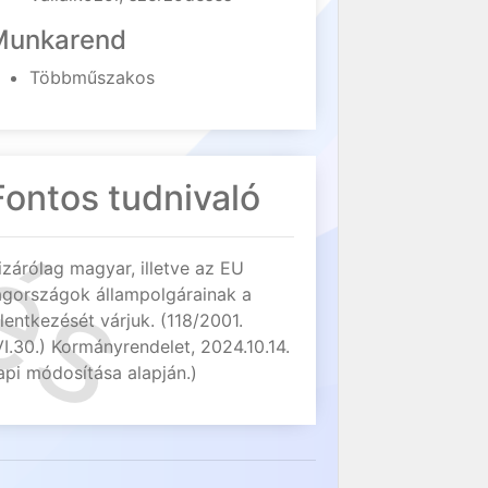
Munkarend
Többműszakos
Fontos tudnivaló
izárólag magyar, illetve az EU
agországok állampolgárainak a
elentkezését várjuk. (118/2001.
VI.30.) Kormányrendelet, 2024.10.14.
api módosítása alapján.)