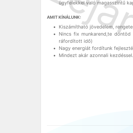
ügyfelekkel való magasszintű kap
AMIT KÍNÁLUNK:
Kiszámítható jövedelem, rengeteg
Nincs fix munkarend,te döntöd e
ráfordított idő)
Nagy energiát fordítunk fejleszt
Mindezt akár azonnali kezdéssel