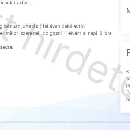
csolattartást,
 bónusz juttatás ( fél éven belül autó)
l mikor szeretnél dolgozni ( elvárt a napi 8 óra
ésedre.
.
K
t
j
(
n