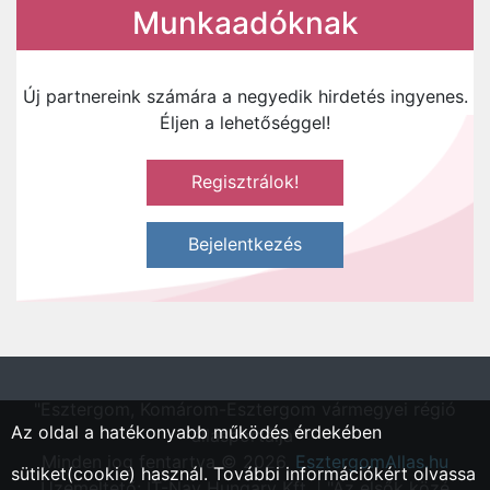
Munkaadóknak
Új partnereink számára a negyedik hirdetés ingyenes.
Éljen a lehetőséggel!
Regisztrálok!
Bejelentkezés
"Esztergom, Komárom-Esztergom vármegyei régió
Az oldal a hatékonyabb működés érdekében
állásportálja"
Minden jog fentartva © 2026.
EsztergomAllas.hu
sütiket(cookie) használ. További információkért olvassa
Üzemeltető: IT-Nav Hungary Kft. | "Az elsők közé