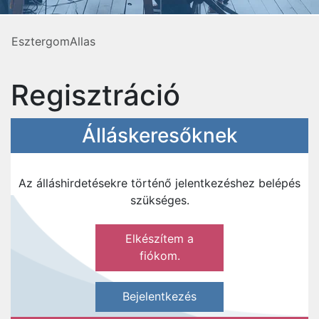
EsztergomAllas
Regisztráció
Álláskeresőknek
Az álláshirdetésekre történő jelentkezéshez belépés
szükséges.
Elkészítem a
fiókom.
Bejelentkezés