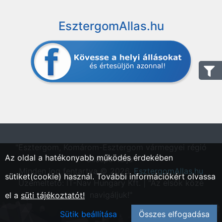
EsztergomAllas.hu
"Esztergom, Komárom-Esztergom vármegyei régió
Az oldal a hatékonyabb működés érdekében
állásportálja"
Minden jog fentartva © 2026.
EsztergomAllas.hu
sütiket(cookie) használ. További információkért olvassa
Üzemeltető: IT-Nav Hungary Kft. | "Az elsők közé
navigáljuk!"
el a
süti tájékoztatót!
Sütik beállítása
Összes elfogadása