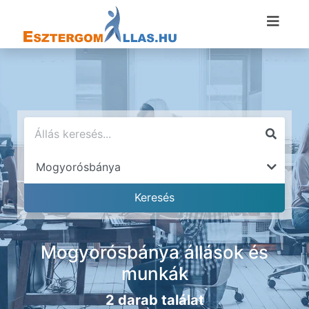
Mogyorósbánya állások és
munkák
2 darab találat