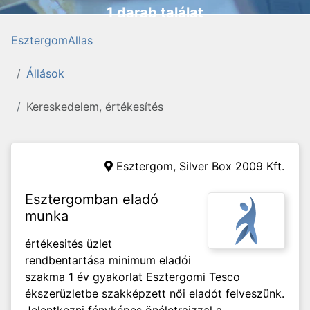
1 darab találat
EsztergomAllas
Állások
Kereskedelem, értékesítés
Esztergom,
Silver Box 2009 Kft.
Esztergomban eladó
munka
értékesités üzlet
rendbentartása minimum eladói
szakma 1 év gyakorlat Esztergomi Tesco
ékszerüzletbe szakképzett női eladót felveszünk.