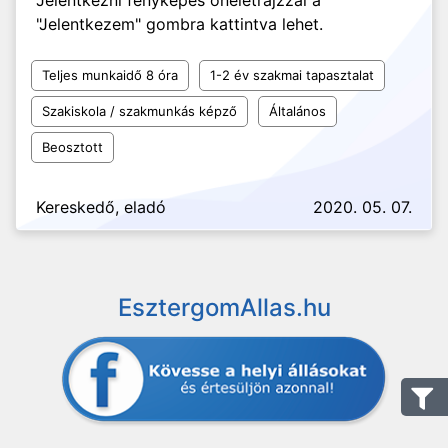
Jelentkezni fényképes önéletrajzzal a
"Jelentkezem" gombra kattintva lehet.
Teljes munkaidő 8 óra
1-2 év szakmai tapasztalat
Szakiskola / szakmunkás képző
Általános
Beosztott
Kereskedő, eladó
2020. 05. 07.
EsztergomAllas.hu