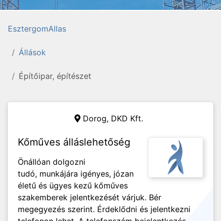
EsztergomAllas
Állások
Építőipar, építészet
Dorog,
DKD Kft.
Kőműves álláslehetőség
Önállóan dolgozni
tudó, munkájára igényes, józan
életű és ügyes kezű kőműves
szakemberek jelentkezését várjuk. Bér
megegyezés szerint. Érdeklődni és jelentkezni