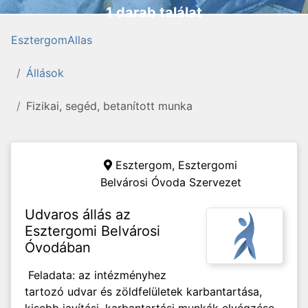
1 darab találat
EsztergomAllas
Állások
Fizikai, segéd, betanított munka
Esztergom,
Esztergomi
Belvárosi Óvoda Szervezet
Udvaros állás az
Esztergomi Belvárosi
Óvodában
Feladata: az intézményhez
tartozó udvar és zöldfelületek karbantartása,