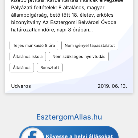
kisebb javítási, karbantartási munkák elvégzése
Pályázati feltételek: 8 általános, magyar
állampolgárság, betöltött 18. életév, erkölcsi
bizonyítvány Az Esztergomi Belvárosi Óvoda
határozatlan időre, napi 8 órában...
Teljes munkaidő 8 óra
Nem igényel tapasztalatot
Általános iskola
Nem szükséges nyelvtudás
Általános
Beosztott
Udvaros
2019. 06. 13.
EsztergomAllas.hu