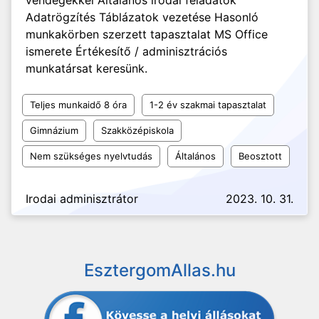
vendégekkel Általános irodai feladatok
Adatrögzítés Táblázatok vezetése Hasonló
munkakörben szerzett tapasztalat MS Office
ismerete Értékesítő / adminisztrációs
munkatársat keresünk.
Teljes munkaidő 8 óra
1-2 év szakmai tapasztalat
Gimnázium
Szakközépiskola
Nem szükséges nyelvtudás
Általános
Beosztott
Irodai adminisztrátor
2023. 10. 31.
EsztergomAllas.hu